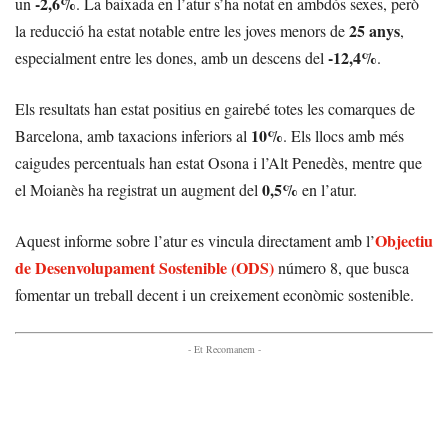
-2,6%
un
. La baixada en l’atur s’ha notat en ambdós sexes, però
25 anys
la reducció ha estat notable entre les joves menors de
,
-12,4%
especialment entre les dones, amb un descens del
.
Els resultats han estat positius en gairebé totes les comarques de
10%
Barcelona, amb taxacions inferiors al
. Els llocs amb més
caigudes percentuals han estat Osona i l’Alt Penedès, mentre que
0,5%
el Moianès ha registrat un augment del
en l’atur.
Objectiu
Aquest informe sobre l’atur es vincula directament amb l’
de Desenvolupament Sostenible (ODS)
número 8, que busca
fomentar un treball decent i un creixement econòmic sostenible.
- Et Recomanem -