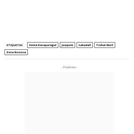
ETIQUETAS
Home Desaparegut
Joaquim
Sabadell
Trobat Mort
Zona Boscosa
- Publicitat -