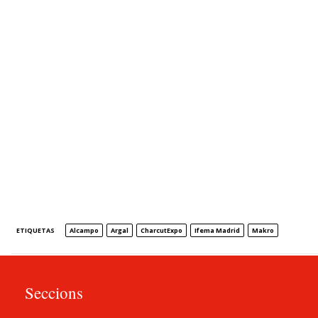
ETIQUETAS
Alcampo
Argal
CharcutExpo
Ifema Madrid
Makro
Seccions