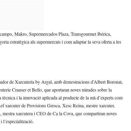
 d’Alcampo, Makro, Supermercados Plaza, Transgourmet Ibérica,
a estratègica als supermercats i com adaptar la seva oferta a les
Obrador de Xarcuteria by Argal, amb demostracions d’Albert Boronat,
terie Crauser et Bello, que aportaran noves mirades sobre la
la tècnica i la innovació aplicada al producte de la mà d’experts com
ef xarcuter de Provisions Gresca, Xesc Reina, mestre xarcuter,
z, mestra xarcutera i CEO de Ca la Cova, que compartiran noves
 i l’especialització.