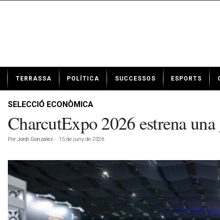
N
TERRASSA
POLÍTICA
SUCCESSOS
ESPORTS
o
t
í
SELECCIÓ ECONÒMICA
c
CharcutExpo 2026 estrena una g
i
e
Por
Jordi González
-
15 de juny de 2026
s
d
e
T
e
r
r
a