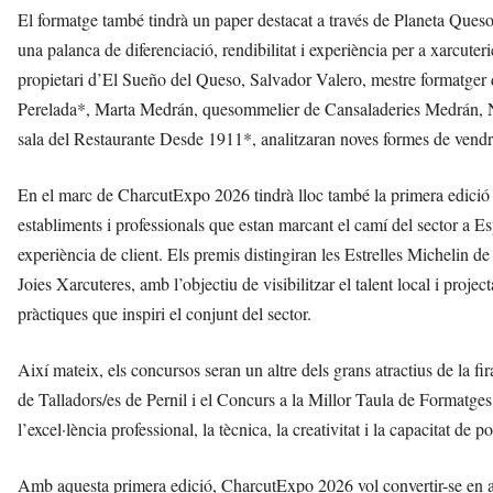
El formatge també tindrà un paper destacat a través de Planeta Queso
una palanca de diferenciació, rendibilitat i experiència per a xarcut
propietari d’El Sueño del Queso, Salvador Valero, mestre formatger
Perelada*, Marta Medrán, quesommelier de Cansaladeries Medrán, Nur
sala del Restaurante Desde 1911*, analitzaran noves formes de vendre
En el marc de CharcutExpo 2026 tindrà lloc també la primera edició 
establiments i professionals que estan marcant el camí del sector a Esp
experiència de client. Els premis distingiran les Estrelles Michelin de
Joies Xarcuteres, amb l’objectiu de visibilitzar el talent local i proje
pràctiques que inspiri el conjunt del sector.
Així mateix, els concursos seran un altre dels grans atractius de la f
de Talladors/es de Pernil i el Concurs a la Millor Taula de Formatge
l’excel·lència professional, la tècnica, la creativitat i la capacitat d
Amb aquesta primera edició, CharcutExpo 2026 vol convertir-se en aqu