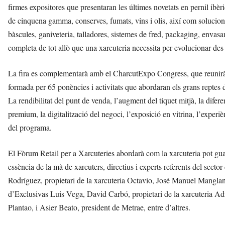
firmes expositores que presentaran les últimes novetats en pernil ibèric
de cinquena gamma, conserves, fumats, vins i olis, així com solucion
bàscules, ganiveteria, talladores, sistemes de fred, packaging, envas
completa de tot allò que una xarcuteria necessita per evolucionar des 
La fira es complementarà amb el CharcutExpo Congress, que reunirà 
formada per 65 ponències i activitats que abordaran els grans reptes de
La rendibilitat del punt de venda, l’augment del tiquet mitjà, la dife
premium, la digitalització del negoci, l’exposició en vitrina, l’experi
del programa.
El Fòrum Retail per a Xarcuteries abordarà com la xarcuteria pot guan
essència de la mà de xarcuters, directius i experts referents del s
Rodríguez, propietari de la xarcuteria Octavio, José Manuel Manglano
d’Exclusivas Luis Vega, David Carbó, propietari de la xarcuteria Adr
Plantao, i Asier Beato, president de Metrae, entre d’altres.