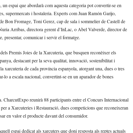
, un espai que abordarà com aquesta categoria pot convertir-se en
eries, supermercats i hostaleria. Experts com Juan Ramón Garijo,
 de Bon Fromage, Toni Gerez, cap de sala i sommelier de Castell de
ia Arribas, directora gerent d’InLac, o Abel Valverde, director de
, presentar, comunicar i servir el formatge.
dels Premis Joies de la Xarcuteria, que busquen reconèixer els
anya, destacant per la seva qualitat, innovació, sostenibilitat i
 la xarcuteria de cada província espanyola, atorgant una, dues o tres
ctar-lo a escala nacional, convertint-se en un aparador de bones
ira. CharcutExpo reunirà 88 participants entre el Concurs Internacional
s per a Xarcuteries i Restauració, dues competicions que reconeixeran
e posar en valor el producte davant del consumidor.
ell espai dedicat als xarcuters que doni resposta als reptes actuals