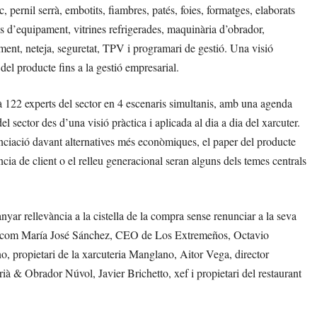
, pernil serrà, embotits, fiambres, patés, foies, formatges, elaborats
s d’equipament, vitrines refrigerades, maquinària d’obrador,
ament, neteja, seguretat, TPV i programari de gestió. Una visió
del producte fins a la gestió empresarial.
122 experts del sector en 4 escenaris simultanis, amb una agenda
l sector des d’una visió pràctica i aplicada al dia a dia del xarcuter.
renciació davant alternatives més econòmiques, el paper del producte
ència de client o el relleu generacional seran alguns dels temes centrals
yar rellevància a la cistella de la compra sense renunciar a la seva
ector com María José Sánchez, CEO de Los Extremeños, Octavio
, propietari de la xarcuteria Manglano, Aitor Vega, director
ià & Obrador Núvol, Javier Brichetto, xef i propietari del restaurant