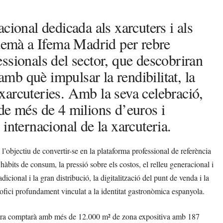
cional dedicada als xarcuters i als
 demà a Ifema Madrid per rebre
ssionals del sector, que descobriran
 amb què impulsar la rendibilitat, la
s xarcuteries. Amb la seva celebració,
de més de 4 milions d’euros i
internacional de la xarcuteria.
’objectiu de convertir-se en la plataforma professional de referència
àbits de consum, la pressió sobre els costos, el relleu generacional i
adicional i la gran distribució, la digitalització del punt de venda i la
ofici profundament vinculat a la identitat gastronòmica espanyola.
a fira comptarà amb més de 12.000 m² de zona expositiva amb 187