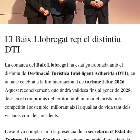
El Baix Llobregat rep el distintiu
DTI
Baix Llobregat
La comarca del
ha estat guardonada amb el
Destinació Turística Intel·ligent Adherida (DTI)
distintiu de
, en
turisme Fitur 2026
un acte celebrat a la fira internacional de
.
2028
Aquest reconeixement, que tindrà validesa fins al gener de
,
destaca el compromís del territori amb un model turístic més
competitiu i sostenible, millorant així la qualitat de vida tant dels
visitants com dels residents.
secretària d’Estat de
L’event va comptar amb la presència de la
Turisme
Rosario Sánchez
,
, qui, juntament amb el president de