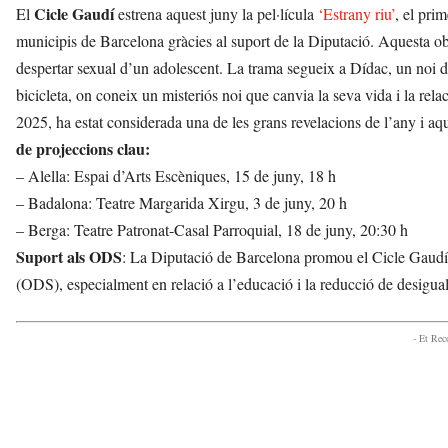
Cicle Gaudí
El
estrena aquest juny la pel·lícula
‘Estrany riu’
, el pri
municipis de Barcelona gràcies al suport de la Diputació. Aquesta 
despertar sexual d’un adolescent. La trama segueix a Dídac, un noi d
bicicleta, on coneix un misteriós noi que canvia la seva vida i la relac
2025, ha estat considerada una de les grans revelacions de l’any i aq
de projeccions clau:
– Alella: Espai d’Arts Escèniques, 15 de juny, 18 h
– Badalona: Teatre Margarida Xirgu, 3 de juny, 20 h
– Berga: Teatre Patronat-Casal Parroquial, 18 de juny, 20:30 h
Suport als ODS
: La Diputació de Barcelona promou el Cicle Gaud
(ODS), especialment en relació a l’educació i la reducció de desigual
- Et Re