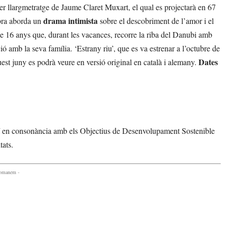
mer llargmetratge de Jaume Claret Muxart, el qual es projectarà en 67
drama intimista
obra aborda un
sobre el descobriment de l’amor i el
e 16 anys que, durant les vacances, recorre la riba del Danubi amb
ió amb la seva família. ‘Estrany riu’, que es va estrenar a l’octubre de
Dates
uest juny es podrà veure en versió original en català i alemany.
í en consonància amb els Objectius de Desenvolupament Sostenible
tats.
comanem -