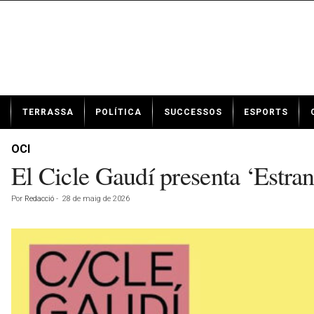
N
TERRASSA
POLÍTICA
SUCCESSOS
ESPORTS
o
t
í
OCI
c
El Cicle Gaudí presenta ‘Estran
i
e
Por
Redacció
-
28 de maig de 2026
s
d
e
T
e
r
r
a