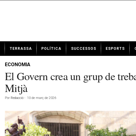
N
TERRASSA
POLÍTICA
SUCCESSOS
ESPORTS
o
t
í
ECONOMIA
c
El Govern crea un grup de trebal
i
e
Mitjà
s
d
Por
Redacció
-
10 de març de 2026
e
T
e
r
r
a