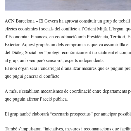
ACN Barcelona – El Govern ha aprovat constituir un grup de treball 
efectes econòmics i socials del conflicte a l’Orient Mitjà. L’òrgan, que
d’Economia i Finances, en coordinació amb Presidència, Territori, Em
Exterior. Aquest grup és un dels compromisos que va assumir Illa el 
del Diàleg Social per “protegir econòmicament i socialment el conjun
al grup, amb veu però sense vot, experts independents.
El nou òrgan serà l’encarregat d’analitzar mesures que es puguin prendr
que pugui generar el conflicte.
A més, s’establiran mecanismes de coordinació entre departaments per m
que puguin afectar l’acció pública.
El grup també elaborarà “escenaris prospectius” per anticipar possibl
També s’impulsaran “iniciatives, mesures i recomanacions que faciliti