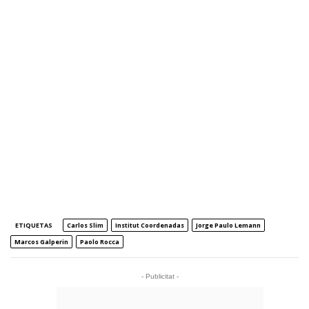
ETIQUETAS
Carlos Slim
Institut Coordenadas
Jorge Paulo Lemann
Marcos Galperin
Paolo Rocca
- Publicitat -