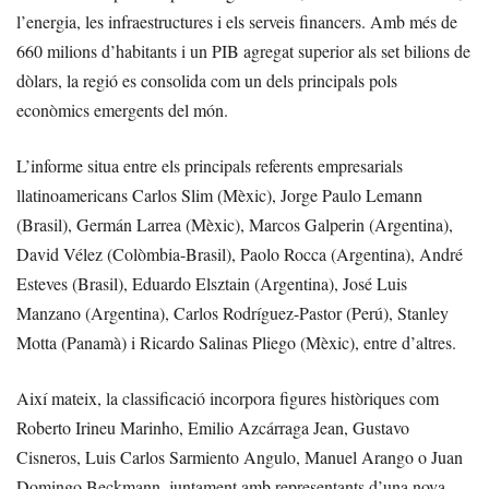
l’energia, les infraestructures i els serveis financers. Amb més de
660 milions d’habitants i un PIB agregat superior als set bilions de
dòlars, la regió es consolida com un dels principals pols
econòmics emergents del món.
L’informe situa entre els principals referents empresarials
llatinoamericans Carlos Slim (Mèxic), Jorge Paulo Lemann
(Brasil), Germán Larrea (Mèxic), Marcos Galperin (Argentina),
David Vélez (Colòmbia-Brasil), Paolo Rocca (Argentina), André
Esteves (Brasil), Eduardo Elsztain (Argentina), José Luis
Manzano (Argentina), Carlos Rodríguez-Pastor (Perú), Stanley
Motta (Panamà) i Ricardo Salinas Pliego (Mèxic), entre d’altres.
Així mateix, la classificació incorpora figures històriques com
Roberto Irineu Marinho, Emilio Azcárraga Jean, Gustavo
Cisneros, Luis Carlos Sarmiento Angulo, Manuel Arango o Juan
Domingo Beckmann, juntament amb representants d’una nova