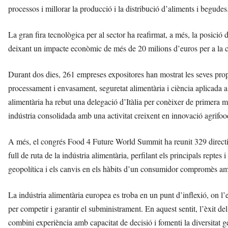
processos i millorar la producció i la distribució d’aliments i begudes
La gran fira tecnològica per al sector ha reafirmat, a més, la posició 
deixant un impacte econòmic de més de 20 milions d’euros per a la c
Durant dos dies, 261 empreses expositores han mostrat les seves pro
processament i envasament, seguretat alimentària i ciència aplicada a
alimentària ha rebut una delegació d’Itàlia per conèixer de primera 
indústria consolidada amb una activitat creixent en innovació agrifoo
A més, el congrés Food 4 Future World Summit ha reunit 329 directius i
full de ruta de la indústria alimentària, perfilant els principals reptes
geopolítica i els canvis en els hàbits d’un consumidor compromès amb l
La indústria alimentària europea es troba en un punt d’inflexió, on l’e
per competir i garantir el subministrament. En aquest sentit, l’èxit del
combini experiència amb capacitat de decisió i fomenti la diversitat g