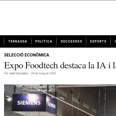
N
TERRASSA
POLÍTICA
SUCCESSOS
ESPORTS
o
t
í
SELECCIÓ ECONÒMICA
c
Expo Foodtech destaca la IA i l
i
e
Por
Jordi González
-
29 de maig de 2026
s
d
e
T
e
r
r
a