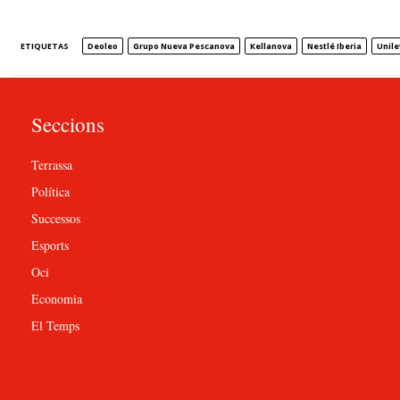
ETIQUETAS
Deoleo
Grupo Nueva Pescanova
Kellanova
Nestlé Iberia
Unile
Seccions
Terrassa
Política
Successos
Esports
Oci
Economia
El Temps