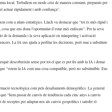
omia local. Treballem en mode crisi de manera constant, preparats per
et actuar ràpidament i amb confiança”.
eixen com a aliats estratègics. Llach va destacar que “tot és més ràpid i
 cosa que ens dona l’oportunitat d’estar més enfocats”. Per la seva
ó de la demanda i la seva aplicació en màrqueting i activació
ncers. La IA ens ajuda a perfilar les decisions, però mai a substituir-
erquè descobreixin sense por tot el que es pot fer amb la IA i donar
 que “veiem la IA com una cosa compatible, però no substituïble. Ens
sformació tecnològica com pels desafiaments demogràfics. La general
que “hem passat de canvis de tendència cada cinc anys a canvis
 de receptes per adaptar-nos als canvis geopolítics i satisfer el