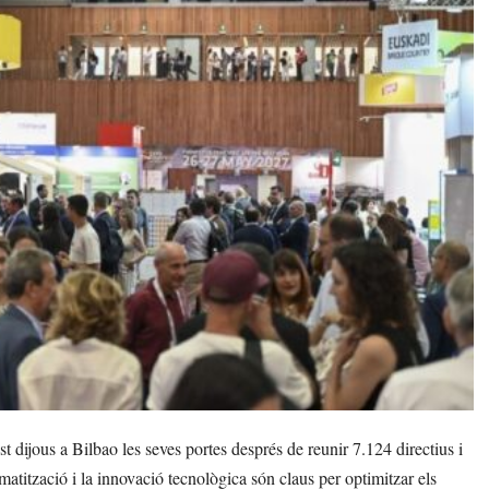
ijous a Bilbao les seves portes després de reunir 7.124 directius i
matització i la innovació tecnològica són claus per optimitzar els