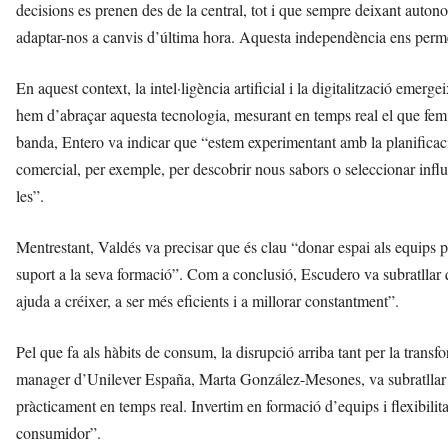
decisions es prenen des de la central, tot i que sempre deixant auton
adaptar-nos a canvis d’última hora. Aquesta independència ens perm
En aquest context, la intel·ligència artificial i la digitalització emerg
hem d’abraçar aquesta tecnologia, mesurant en temps real el que fem,
banda, Entero va indicar que “estem experimentant amb la planificaci
comercial, per exemple, per descobrir nous sabors o seleccionar influe
les”.
Mentrestant, Valdés va precisar que és clau “donar espai als equips p
suport a la seva formació”. Com a conclusió, Escudero va subratllar
ajuda a créixer, a ser més eficients i a millorar constantment”.
Pel que fa als hàbits de consum, la disrupció arriba tant per la tran
manager d’Unilever España, Marta González-Mesones, va subratllar 
pràcticament en temps real. Invertim en formació d’equips i flexibilitat
consumidor”.