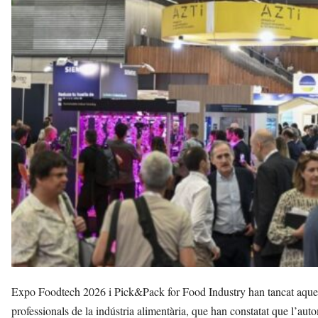
s
s
a
a
v
u
i
Expo Foodtech 2026 i Pick&Pack for Food Industry han tancat aquest d
professionals de la indústria alimentària, que han constatat que l’auto