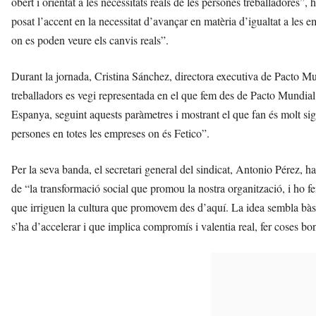
obert i orientat a les necessitats reals de les persones treballadores”,
posat l’accent en la necessitat d’avançar en matèria d’igualtat a les e
on es poden veure els canvis reals”.
Durant la jornada, Cristina Sánchez, directora executiva de Pacto M
treballadors es vegi representada en el que fem des de Pacto Mundial, 
Espanya, seguint aquests paràmetres i mostrant el que fan és molt sign
persones en totes les empreses on és Fetico”.
Per la seva banda, el secretari general del sindicat, Antonio Pérez, ha
de “la transformació social que promou la nostra organització, i ho f
que irriguen la cultura que promovem des d’aquí. La idea sembla bàsi
s’ha d’accelerar i que implica compromís i valentia real, fer coses b