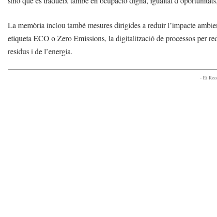
sinó que es tradueix també en ocupació digna, igualtat d’oportunitats, 
La memòria inclou també mesures dirigides a reduir l’impacte ambient
etiqueta ECO o Zero Emissions, la digitalització de processos per redu
residus i de l’energia.
- Et Re