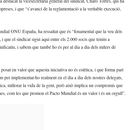
 ha destacat la vicesecretària general del sindicat, Charo Torres, qui ha
mpreses, i que “s’avanci de la reglamentació a la veritable execució,
undial ONU España, ha ressaltat que és “fonamental que la veu dels
i que el sindicat sigui aquí entre els 2.000 socis que tenim a
ificatiu, i sabem que també ho és per al dia a dia dels milers de
 posat en valor que aquesta iniciativa no és estètica, i que forma part
em per implementar-ho realment en el dia a dia dels nostres delegats,
ca, millorar la vida de la gent, però això implica un compromís que
ones, com les que promou el Pacto Mundial és un valor i és un orgull”.