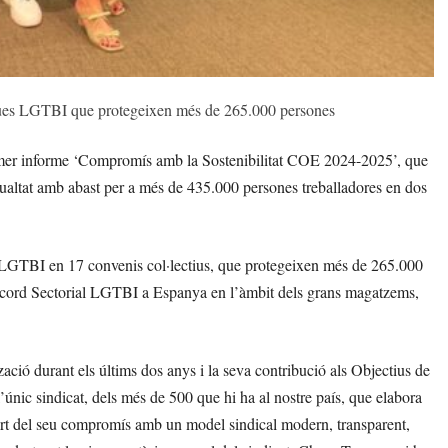
ques LGTBI que protegeixen més de 265.000 persones
rimer informe ‘Compromís amb la Sostenibilitat COE 2024-2025’, que
’igualtat amb abast per a més de 435.000 persones treballadores en dos
 LGTBI en 17 convenis col·lectius, que protegeixen més de 265.000
r Acord Sectorial LGTBI a Espanya en l’àmbit dels grans magatzems,
zació durant els últims dos anys i la seva contribució als Objectius de
ic sindicat, dels més de 500 que hi ha al nostre país, que elabora
rt del seu compromís amb un model sindical modern, transparent,