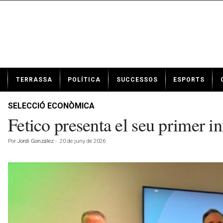
N
TERRASSA
POLÍTICA
SUCCESSOS
ESPORTS
o
t
í
SELECCIÓ ECONÒMICA
c
Fetico presenta el seu primer
i
e
Por
Jordi González
-
20 de juny de 2026
s
d
e
T
e
r
r
a