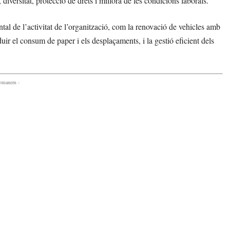
diversitat, protecció de drets i millora de les condicions laborals.
al de l’activitat de l’organització, com la renovació de vehicles amb
ir el consum de paper i els desplaçaments, i la gestió eficient dels
comanem -