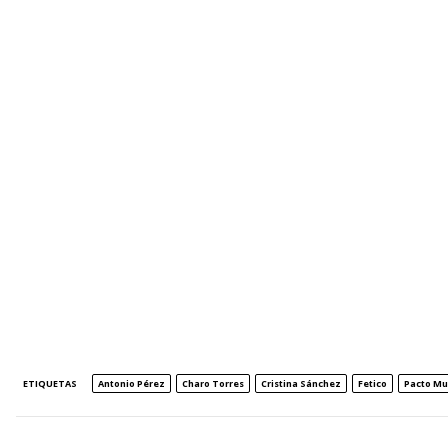
ETIQUETAS
Antonio Pérez
Charo Torres
Cristina Sánchez
Fetico
Pacto Mu