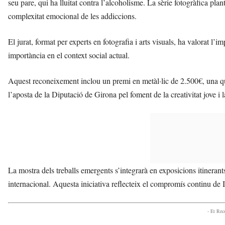
seu pare, qui ha lluitat contra l’alcoholisme. La sèrie fotogràfica plan
complexitat emocional de les addiccions.
El jurat, format per experts en fotografia i arts visuals, ha valorat l’i
importància en el context social actual.
Aquest reconeixement inclou un premi en metàl·lic de 2.500€, una quan
l’aposta de la Diputació de Girona pel foment de la creativitat jove i l
La mostra dels treballs emergents s’integrarà en exposicions itinerants 
internacional. Aquesta iniciativa reflecteix el compromís continu de 
- Et Re