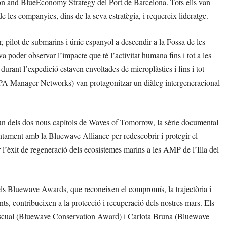
n and BlueEconomy Strategy del Port de Barcelona. Tots ells van
e les companyies, dins de la seva estratègia, i requereix lideratge.
ilot de submarins i únic espanyol a descendir a la Fossa de les
 poder observar l’impacte que té l’activitat humana fins i tot a les
durant l’expedició estaven envoltades de microplàstics i fins i tot
MPA Manager Networks) van protagonitzar un diàleg intergeneracional
un dels dos nous capítols de Waves of Tomorrow, la sèrie documental
ament amb la Bluewave Alliance per redescobrir i protegir el
 l’èxit de regeneració dels ecosistemes marins a les AMP de l’Illa del
ls Bluewave Awards, que reconeixen el compromís, la trajectòria i
ents, contribueixen a la protecció i recuperació dels nostres mars. Els
ascual (Bluewave Conservation Award) i Carlota Bruna (Bluewave