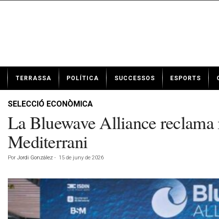
N
TERRASSA
POLÍTICA
SUCCESSOS
ESPORTS
o
t
í
SELECCIÓ ECONÒMICA
c
La Bluewave Alliance reclama m
i
e
Mediterrani
s
d
Por
Jordi González
-
15 de juny de 2026
e
T
e
r
r
a