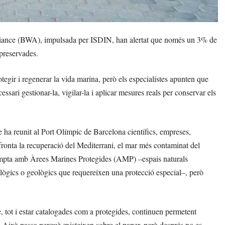
lliance (BWA), impulsada per ISDIN, han alertat que només un 3% de
preservades.
egir i regenerar la vida marina, però els especialistes apunten que
ari gestionar-la, vigilar-la i aplicar mesures reals per conservar els
 ha reunit al Port Olímpic de Barcelona científics, empreses,
afronta la recuperació del Mediterrani, el mar més contaminat del
compta amb Àrees Marines Protegides (AMP) –espais naturals
ològics o geològics que requereixen una protecció especial–, però
 tot i estar catalogades com a protegides, continuen permetent
s. Això passa perquè existeixen sobre el paper, però després no es