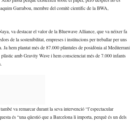
 Joaquim Garrabou, membre del comitè científic de la BWA,
a, va destacar el valor de la Bluewave Alliance, que va néixer fa
ors de la sostenibilitat, empreses i institucions per treballar per uns
. Ja hem plantat més de 87.000 plàntules de posidònia al Mediterrani
e plàstic amb Gravity Wave i hem conscienciat més de 7.000 infants
.
ambé va remarcar durant la seva intervenció “l’espectacular
aquesta és “una qüestió que a Barcelona li importa, perquè és un dels