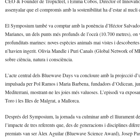
CEO & Founder de Tropicfeel, i Emma Cobos, Director of Innovatio
assenyalar que el compromís amb la sostenibilitat ha d’estar al nucli d
El Symposium també va comptar amb la ponència d’Héctor Salvador, p
Marianes, un dels punts més profunds de l’oceà (10.700 metres), on va
profunditats marines: noves espècies animals mai vistes i descobertes 
n’havien ingerit. Olivia Mandle i Puri Canals (Global Network of 
sobre ciència, natura i consciència.
L’acte central dels Bluewave Days va concloure amb la projecció d’
impulsada per Pol Ramos i Maria Barbena, fundadors d’Odicean, junt
Mediterrani, mostrant-ne les joies més valuoses. L’episodi va exposar
Toro i les Illes de Malgrat, a Mallorca.
Després del Symposium, la jornada va culminar amb el lliurament de
l’impacte de tres referents que, des de generacions i disciplines difer
premiats van ser Àlex Aguilar (Bluewave Science Award), Josep P