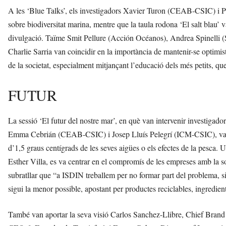
A les ‘Blue Talks’, els investigadors Xavier Turon (CEAB-CSIC) i P
sobre biodiversitat marina, mentre que la taula rodona ‘El salt blau’ v
divulgació. Taïme Smit Pellure (Acción Océanos), Andrea Spinelli (
Charlie Sarria van coincidir en la importància de mantenir-se optimist
de la societat, especialment mitjançant l’educació dels més petits, qu
FUTUR
La sessió ‘El futur del nostre mar’, en què van intervenir investigad
Emma Cebrián (CEAB-CSIC) i Josep Lluís Pelegrí (ICM-CSIC), va ap
d’1,5 graus centígrads de les seves aigües o els efectes de la pesca
Esther Villa, es va centrar en el compromís de les empreses amb la 
subratllar que “a ISDIN treballem per no formar part del problema, sin
sigui la menor possible, apostant per productes reciclables, ingredie
També van aportar la seva visió Carlos Sanchez-Llibre, Chief Bran