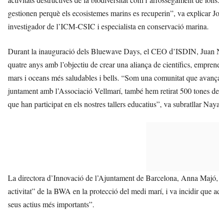
gestionen perquè els ecosistemes marins es recuperin”, va explicar
investigador de l’ICM-CSIC i especialista en conservació marina.
Durant la inauguració dels Bluewave Days, el CEO d’ISDIN, Juan Nay
quatre anys amb l’objectiu de crear una aliança de científics, emprened
mars i oceans més saludables i bells. “Som una comunitat que avança
juntament amb l’Associació Vellmarí, també hem retirat 500 tones d
que han participat en els nostres tallers educatius”, va subratllar Naya
La directora d’Innovació de l’Ajuntament de Barcelona, Anna Majó, t
activitat” de la BWA en la protecció del medi marí, i va incidir que 
seus actius més importants”.