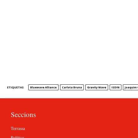
ETIQUETAS
Bluewave Alliance
Carlota Bruna
Gravity Wave
ISDIN
Joaquim 
Seccions
Terrassa
Política