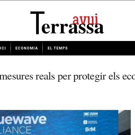
OCI
ECONOMIA
EL TEMPS
esures reals per protegir els ec