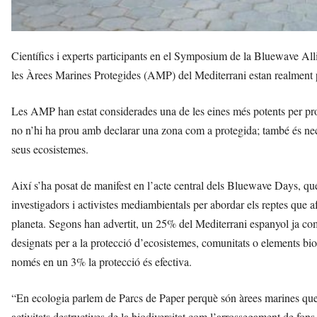
Científics i experts participants en el Symposium de la Bluewave A
les Àrees Marines Protegides (AMP) del Mediterrani estan realment 
Les AMP han estat considerades una de les eines més potents per prot
no n’hi ha prou amb declarar una zona com a protegida; també és necess
seus ecosistemes.
Així s’ha posat de manifest en l’acte central dels Bluewave Days, que
investigadors i activistes mediambientals per abordar els reptes que 
planeta. Segons han advertit, un 25% del Mediterrani espanyol ja 
designats per a la protecció d’ecosistemes, comunitats o elements bi
només en un 3% la protecció és efectiva.
“En ecologia parlem de Parcs de Paper perquè són àrees marines que,
activitats destructives de la biodiversitat com l’arrossegament de fon