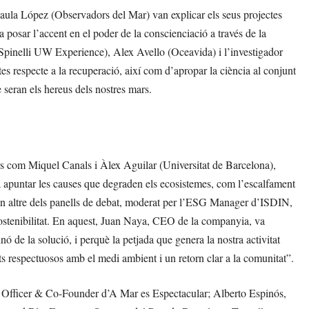
aula López (Observadors del Mar) van explicar els seus projectes
a posar l’accent en el poder de la conscienciació a través de la
Spinelli UW Experience), Alex Avello (Oceavida) i l’investigador
es respecte a la recuperació, així com d’apropar la ciència al conjunt
e seran els hereus dels nostres mars.
ors com Miquel Canals i Àlex Aguilar (Universitat de Barcelona),
untar les causes que degraden els ecosistemes, com l’escalfament
. Un altre dels panells de debat, moderat per l’ESG Manager d’ISDIN,
sostenibilitat. En aquest, Juan Naya, CEO de la companyia, va
ó de la solució, i perquè la petjada que genera la nostra activitat
nts respectuosos amb el medi ambient i un retorn clar a la comunitat”.
d Officer & Co-Founder d’A Mar es Espectacular; Alberto Espinós,