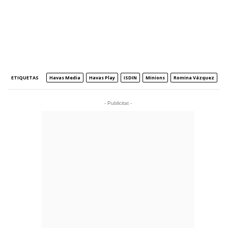
ETIQUETAS
Havas Media
Havas Play
ISDIN
Minions
Romina Vázquez
- Publicitat -