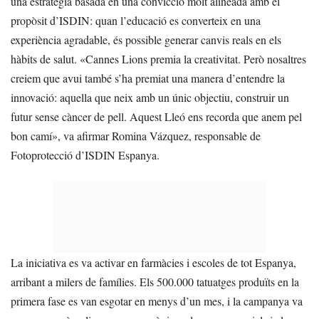
una estratègia basada en una convicció molt alineada amb el
propòsit d’ISDIN: quan l’educació es converteix en una
experiència agradable, és possible generar canvis reals en els
hàbits de salut. «Cannes Lions premia la creativitat. Però nosaltres
creiem que avui també s’ha premiat una manera d’entendre la
innovació: aquella que neix amb un únic objectiu, construir un
futur sense càncer de pell. Aquest Lleó ens recorda que anem pel
bon camí», va afirmar Romina Vázquez, responsable de
Fotoprotecció d’ISDIN Espanya.
La iniciativa es va activar en farmàcies i escoles de tot Espanya,
arribant a milers de famílies. Els 500.000 tatuatges produïts en la
primera fase es van esgotar en menys d’un mes, i la campanya va