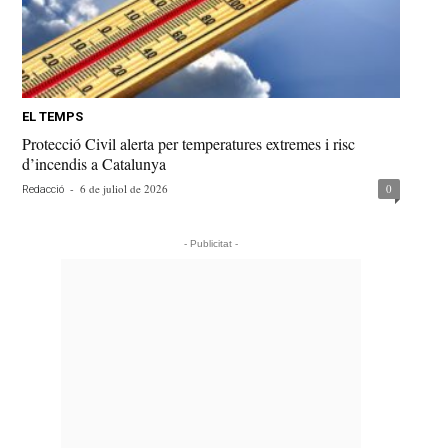
EL TEMPS
Protecció Civil alerta per temperatures extremes i risc
d’incendis a Catalunya
-
6 de juliol de 2026
0
Redacció
- Publicitat -