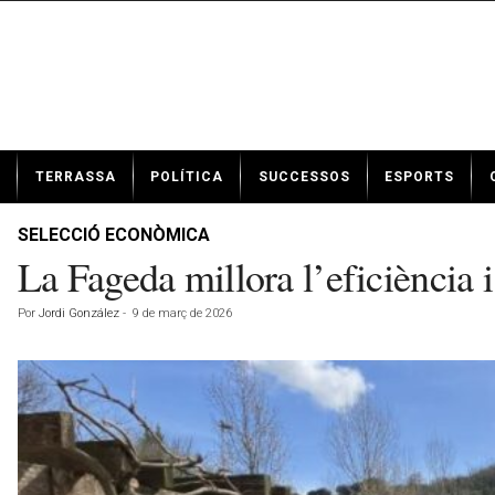
N
TERRASSA
POLÍTICA
SUCCESSOS
ESPORTS
o
t
í
SELECCIÓ ECONÒMICA
c
La Fageda millora l’eficiència i
i
e
Por
Jordi González
-
9 de març de 2026
s
d
e
T
e
r
r
a