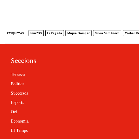
ETIQUETAS
InnvESS
La Fageda
Miquel Sàmper
Sílvia Domènech
Treball P
Seccions
Terrassa
Política
Successos
Esports
Oci
Economia
El Temps