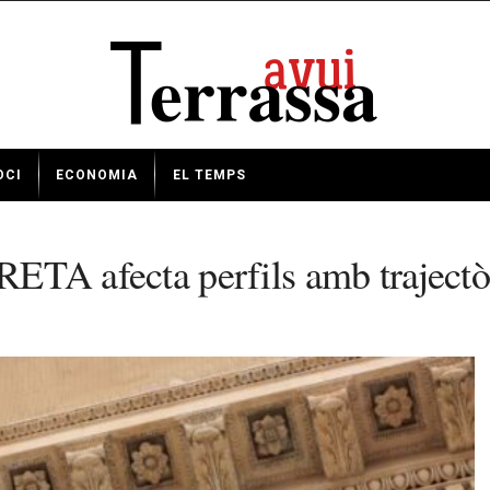
OCI
ECONOMIA
EL TEMPS
 RETA afecta perfils amb trajectò