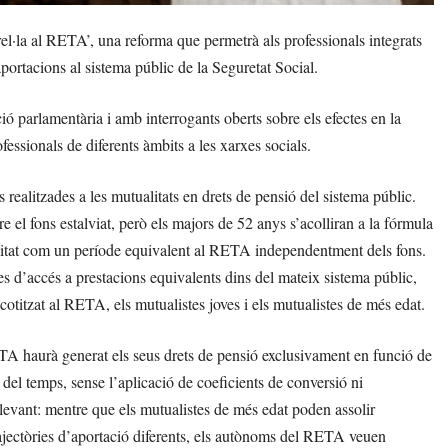
el·la al RETA’, una reforma que permetrà als professionals integrats
portacions al sistema públic de la Seguretat Social.
ó parlamentària i amb interrogants oberts sobre els efectes en la
ofessionals de diferents àmbits a les xarxes socials.
realitzades a les mutualitats en drets de pensió del sistema públic.
e el fons estalviat, però els majors de 52 anys s’acolliran a la fórmula
litat com un període equivalent al RETA independentment dels fons.
es d’accés a prestacions equivalents dins del mateix sistema públic,
otitzat al RETA, els mutualistes joves i els mutualistes de més edat.
ETA haurà generat els seus drets de pensió exclusivament en funció de
rg del temps, sense l’aplicació de coeficients de conversió ni
levant: mentre que els mutualistes de més edat poden assolir
trajectòries d’aportació diferents, els autònoms del RETA veuen