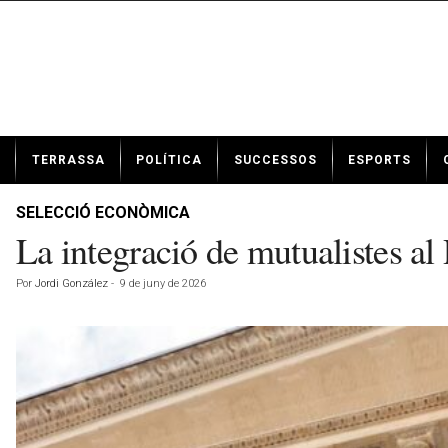
N
TERRASSA
POLÍTICA
SUCCESSOS
ESPORTS
o
t
í
SELECCIÓ ECONÒMICA
c
La integració de mutualistes al
i
e
Por
Jordi González
-
9 de juny de 2026
s
d
e
T
e
r
r
a