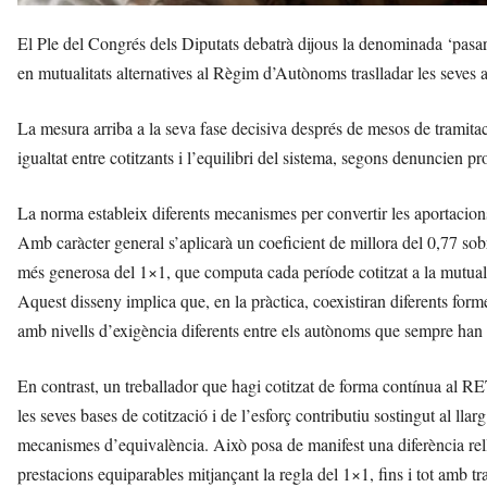
El Ple del Congrés dels Diputats debatrà dijous la denominada ‘pasar
en mutualitats alternatives al Règim d’Autònoms traslladar les seves a
La mesura arriba a la seva fase decisiva després de mesos de tramitaci
igualtat entre cotitzants i l’equilibri del sistema, segons denuncien pr
La norma estableix diferents mecanismes per convertir les aportacions 
Amb caràcter general s’aplicarà un coeficient de millora del 0,77 sobr
més generosa del 1×1, que computa cada període cotitzat a la mutua
Aquest disseny implica que, en la pràctica, coexistiran diferents form
amb nivells d’exigència diferents entre els autònoms que sempre han c
En contrast, un treballador que hagi cotitzat de forma contínua al R
les seves bases de cotització i de l’esforç contributiu sostingut al lla
mecanismes d’equivalència. Això posa de manifest una diferència rel
prestacions equiparables mitjançant la regla del 1×1, fins i tot amb 