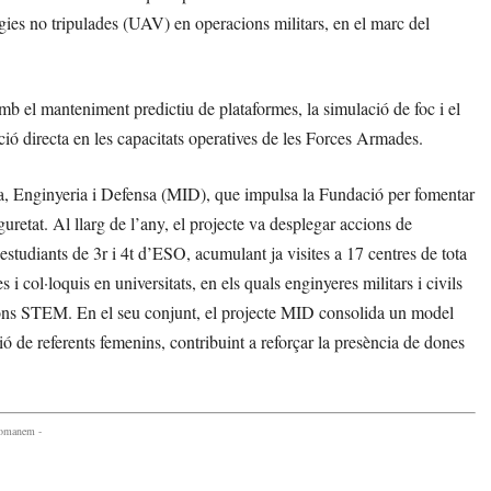
gies no tripulades (UAV) en operacions militars, en el marc del
 amb el manteniment predictiu de plataformes, la simulació de foc i el
ó directa en les capacitats operatives de les Forces Armades.
na, Enginyeria i Defensa (MID), que impulsa la Fundació per fomentar
uretat. Al llarg de l’any, el projecte va desplegar accions de
 estudiants de 3r i 4t d’ESO, acumulant ja visites a 17 centres de tota
 col·loquis en universitats, en els quals enginyeres militars i civils
acions STEM. En el seu conjunt, el projecte MID consolida un model
ació de referents femenins, contribuint a reforçar la presència de dones
comanem -