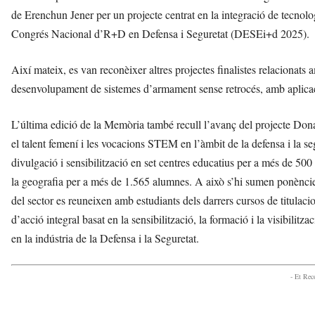
de Erenchun Jener per un projecte centrat en la integració de tecnolo
Congrés Nacional d’R+D en Defensa i Seguretat (DESEi+d 2025).
Així mateix, es van reconèixer altres projectes finalistes relacionats
desenvolupament de sistemes d’armament sense retrocés, amb aplicaci
L’última edició de la Memòria també recull l’avanç del projecte Do
el talent femení i les vocacions STEM en l’àmbit de la defensa i la seg
divulgació i sensibilització en set centres educatius per a més de 500
la geografia per a més de 1.565 alumnes. A això s’hi sumen ponències i
del sector es reuneixen amb estudiants dels darrers cursos de titul
d’acció integral basat en la sensibilització, la formació i la visibilitz
en la indústria de la Defensa i la Seguretat.
- Et Re