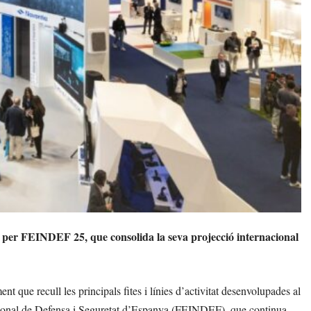
per FEINDEF 25, que consolida la seva projecció internacional
que recull les principals fites i línies d’activitat desenvolupades al
rnacional de Defensa i Seguretat d’Espanya (FEINDEF), que continua