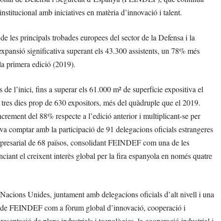
stitucional amb iniciatives en matèria d’innovació i talent.
les principals trobades europees del sector de la Defensa i la
pansió significativa superant els 43.300 assistents, un 78% més
 la primera edició (2019).
 de l’inici, fins a superar els 61.000 m² de superfície expositiva el
t tres dies prop de 630 expositors, més del quàdruple que el 2019.
crement del 88% respecte a l’edició anterior i multiplicant-se per
comptar amb la participació de 91 delegacions oficials estrangeres
 empresarial de 68 països, consolidant FEINDEF com una de les
nciant el creixent interès global per la fira espanyola en només quatre
cions Unides, juntament amb delegacions oficials d’alt nivell i una
er de FEINDEF com a fòrum global d’innovació, cooperació i
esentació de plans industrials i tecnològics, la cooperació industrial i