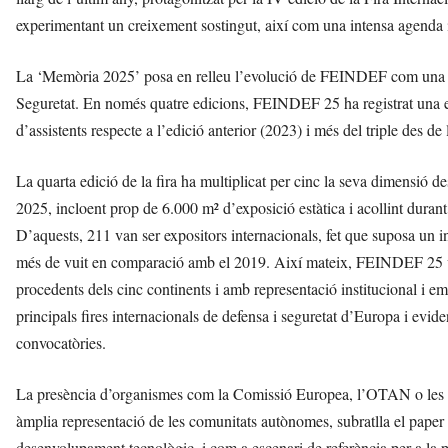
experimentant un creixement sostingut, així com una intensa agenda in
La ‘Memòria 2025’ posa en relleu l’evolució de FEINDEF com una de 
Seguretat. En només quatre edicions, FEINDEF 25 ha registrat una ex
d’assistents respecte a l’edició anterior (2023) i més del triple des de
La quarta edició de la fira ha multiplicat per cinc la seva dimensió des
2025, incloent prop de 6.000 m² d’exposició estàtica i acollint duran
D’aquests, 211 van ser expositors internacionals, fet que suposa un in
més de vuit en comparació amb el 2019. Així mateix, FEINDEF 25 va 
procedents dels cinc continents i amb representació institucional i
principals fires internacionals de defensa i seguretat d’Europa i evide
convocatòries.
La presència d’organismes com la Comissió Europea, l’OTAN o les Na
àmplia representació de les comunitats autònomes, subratlla el pap
desenvolupament tecnològic, i com a escenari de referència per a la pr