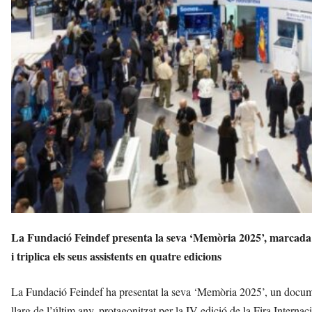
s
s
a
a
v
u
i
La Fundació Feindef presenta la seva ‘Memòria 2025’, marcada 
i triplica els seus assistents en quatre edicions
La Fundació Feindef ha presentat la seva ‘Memòria 2025’, un document 
llarg de l’últim any, protagonitzat per la IV edició de la Fira Inte