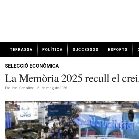
N
TERRASSA
POLÍTICA
SUCCESSOS
ESPORTS
o
t
í
SELECCIÓ ECONÒMICA
c
La Memòria 2025 recull el crei
i
e
Por
Jordi González
-
21 de maig de 2026
s
d
e
T
e
r
r
a