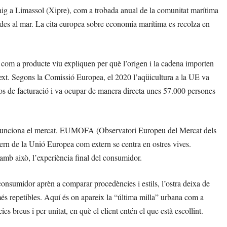
ig a Limassol (Xipre), com a trobada anual de la comunitat marítima
lades al mar. La cita europea sobre economia marítima es recolza en
ió com a producte viu expliquen per què l’origen i la cadena importen
text. Segons la Comissió Europea, el 2020 l’aqüicultura a la UE va
os de facturació i va ocupar de manera directa unes 57.000 persones
om funciona el mercat. EUMOFA (Observatori Europeu del Mercat dels
ntern de la Unió Europea com extern se centra en ostres vives.
, amb això, l’experiència final del consumidor.
consumidor aprèn a comparar procedències i estils, l’ostra deixa de
 repetibles. Aquí és on apareix la “última milla” urbana com a
s breus i per unitat, en què el client entén el que està escollint.