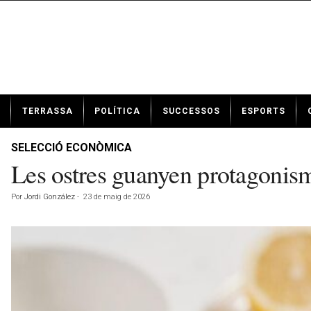
N
TERRASSA
POLÍTICA
SUCCESSOS
ESPORTS
o
t
í
SELECCIÓ ECONÒMICA
c
Les ostres guanyen protagonis
i
e
Por
Jordi González
-
23 de maig de 2026
s
d
e
T
e
r
r
a