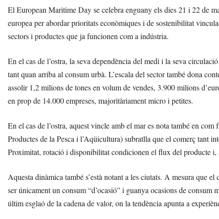
El European Maritime Day se celebra enguany els dies 21 i 22 de ma
europea per abordar prioritats econòmiques i de sostenibilitat vincu
sectors i productes que ja funcionen com a indústria.
En el cas de l’ostra, la seva dependència del medi i la seva circulac
tant quan arriba al consum urbà. L’escala del sector també dona con
assolir 1,2 milions de tones en volum de vendes, 3.900 milions d’eur
en prop de 14.000 empreses, majoritàriament micro i petites.
En el cas de l’ostra, aquest vincle amb el mar es nota també en c
Productes de la Pesca i l’Aqüicultura) subratlla que el comerç tant i
Proximitat, rotació i disponibilitat condicionen el flux del producte i
Aquesta dinàmica també s’està notant a les ciutats. A mesura que el 
ser únicament un consum “d’ocasió” i guanya ocasions de consum més
últim esglaó de la cadena de valor, on la tendència apunta a experièncie