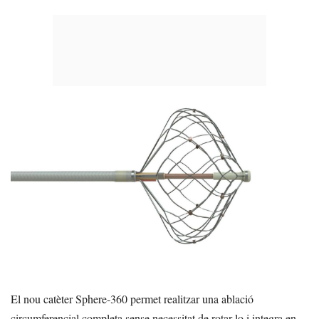
El nou catèter Sphere-360 permet realitzar una ablació
circumferencial completa sense necessitat de rotar-lo i integra en