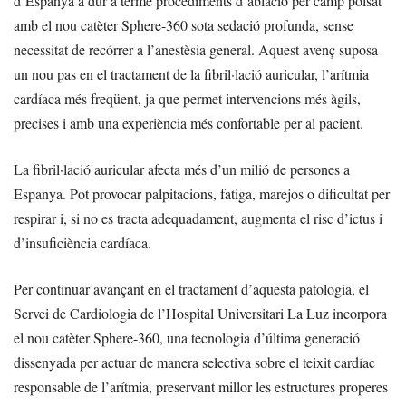
d’Espanya a dur a terme procediments d’ablació per camp polsat
amb el nou catèter Sphere-360 sota sedació profunda, sense
necessitat de recórrer a l’anestèsia general. Aquest avenç suposa
un nou pas en el tractament de la fibril·lació auricular, l’arítmia
cardíaca més freqüent, ja que permet intervencions més àgils,
precises i amb una experiència més confortable per al pacient.
La fibril·lació auricular afecta més d’un milió de persones a
Espanya. Pot provocar palpitacions, fatiga, marejos o dificultat per
respirar i, si no es tracta adequadament, augmenta el risc d’ictus i
d’insuficiència cardíaca.
Per continuar avançant en el tractament d’aquesta patologia, el
Servei de Cardiologia de l’Hospital Universitari La Luz incorpora
el nou catèter Sphere-360, una tecnologia d’última generació
dissenyada per actuar de manera selectiva sobre el teixit cardíac
responsable de l’arítmia, preservant millor les estructures properes