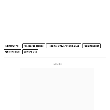
ETIQUETAS
Fresenius-Helios
Hospital Universitari La Luz
Juan Benezet
Quirónsalud
Sphere-360
- Publicitat -