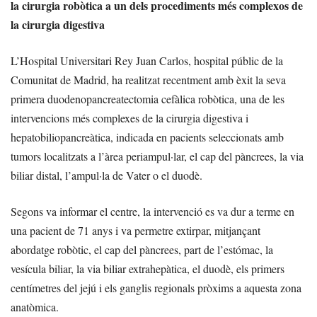
la cirurgia robòtica a un dels procediments més complexos de
la cirurgia digestiva
L’Hospital Universitari Rey Juan Carlos, hospital públic de la
Comunitat de Madrid, ha realitzat recentment amb èxit la seva
primera duodenopancreatectomia cefàlica robòtica, una de les
intervencions més complexes de la cirurgia digestiva i
hepatobiliopancreàtica, indicada en pacients seleccionats amb
tumors localitzats a l’àrea periampul·lar, el cap del pàncrees, la via
biliar distal, l’ampul·la de Vater o el duodè.
Segons va informar el centre, la intervenció es va dur a terme en
una pacient de 71 anys i va permetre extirpar, mitjançant
abordatge robòtic, el cap del pàncrees, part de l’estómac, la
vesícula biliar, la via biliar extrahepàtica, el duodè, els primers
centímetres del jejú i els ganglis regionals pròxims a aquesta zona
anatòmica.