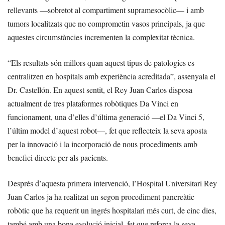
rellevants —sobretot al compartiment supramesocòlic— i amb
tumors localitzats que no comprometin vasos principals, ja que
aquestes circumstàncies incrementen la complexitat tècnica.
“Els resultats són millors quan aquest tipus de patologies es
centralitzen en hospitals amb experiència acreditada”, assenyala el
Dr. Castellón. En aquest sentit, el Rey Juan Carlos disposa
actualment de tres plataformes robòtiques Da Vinci en
funcionament, una d’elles d’última generació —el Da Vinci 5,
l’últim model d’aquest robot—, fet que reflecteix la seva aposta
per la innovació i la incorporació de nous procediments amb
benefici directe per als pacients.
Després d’aquesta primera intervenció, l’Hospital Universitari Rey
Juan Carlos ja ha realitzat un segon procediment pancreàtic
robòtic que ha requerit un ingrés hospitalari més curt, de cinc dies,
també amb una bona evolució inicial, fet que reforça la seva