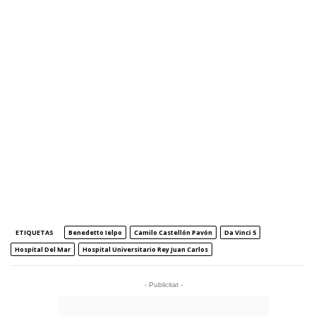
ETIQUETAS
Benedetto Ielpo
Camilo Castellón Pavón
Da Vinci 5
Hospital Del Mar
Hospital Universitario Rey Juan Carlos
- Publicitat -