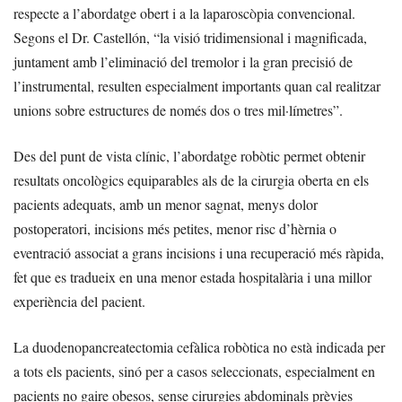
respecte a l’abordatge obert i a la laparoscòpia convencional.
Segons el Dr. Castellón, “la visió tridimensional i magnificada,
juntament amb l’eliminació del tremolor i la gran precisió de
l’instrumental, resulten especialment importants quan cal realitzar
unions sobre estructures de només dos o tres mil·límetres”.
Des del punt de vista clínic, l’abordatge robòtic permet obtenir
resultats oncològics equiparables als de la cirurgia oberta en els
pacients adequats, amb un menor sagnat, menys dolor
postoperatori, incisions més petites, menor risc d’hèrnia o
eventració associat a grans incisions i una recuperació més ràpida,
fet que es tradueix en una menor estada hospitalària i una millor
experiència del pacient.
La duodenopancreatectomia cefàlica robòtica no està indicada per
a tots els pacients, sinó per a casos seleccionats, especialment en
pacients no gaire obesos, sense cirurgies abdominals prèvies