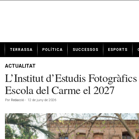
N
TERRASSA
POLÍTICA
SUCCESSOS
ESPORTS
o
t
í
ACTUALITAT
c
L’Institut d’Estudis Fotogràfics
i
e
Escola del Carme el 2027
s
d
Por
Redacció
-
12 de juny de 2026
e
T
e
r
r
a