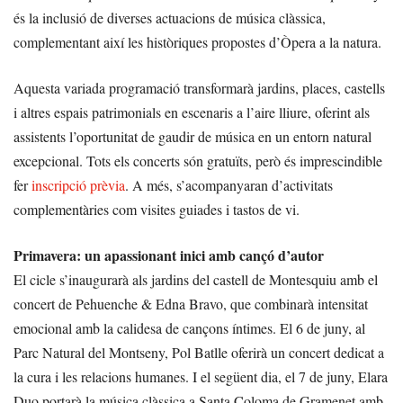
és la inclusió de diverses actuacions de música clàssica,
complementant així les històriques propostes d’Òpera a la natura.
Aquesta variada programació transformarà jardins, places, castells
i altres espais patrimonials en escenaris a l’aire lliure, oferint als
assistents l’oportunitat de gaudir de música en un entorn natural
excepcional. Tots els concerts són gratuïts, però és imprescindible
fer
inscripció prèvia
. A més, s’acompanyaran d’activitats
complementàries com visites guiades i tastos de vi.
Primavera: un apassionant inici amb cançó d’autor
El cicle s’inaugurarà als jardins del castell de Montesquiu amb el
concert de Pehuenche & Edna Bravo, que combinarà intensitat
emocional amb la calidesa de cançons íntimes. El 6 de juny, al
Parc Natural del Montseny, Pol Batlle oferirà un concert dedicat a
la cura i les relacions humanes. I el següent dia, el 7 de juny, Elara
Duo portarà la música clàssica a Santa Coloma de Gramenet amb