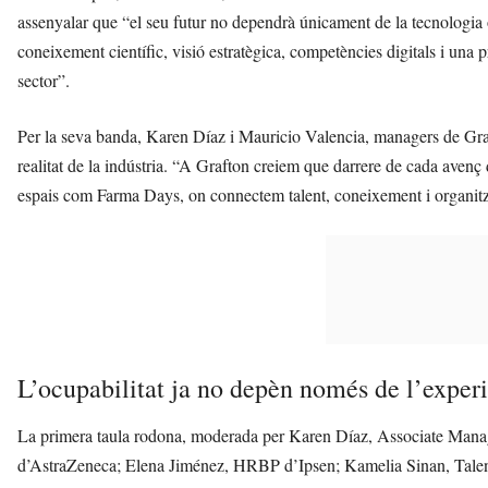
assenyalar que “el seu futur no dependrà únicament de la tecnologia 
coneixement científic, visió estratègica, competències digitals i una
sector”.
Per la seva banda, Karen Díaz i Mauricio Valencia, managers de Graf
realitat de la indústria. “A Grafton creiem que darrere de cada avenç 
espais com Farma Days, on connectem talent, coneixement i organitzaci
L’ocupabilitat ja no depèn només de l’exper
La primera taula rodona, moderada per Karen Díaz, Associate Manage
d’AstraZeneca; Elena Jiménez, HRBP d’Ipsen; Kamelia Sinan, Talen