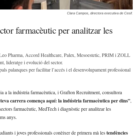
Clara Campos, directora executiva de Cesif.
ctor farmacèutic per analitzar les
, Leo Pharma, Accord Healthcare, Palex, Mesoestetic, PRIM i ZOLL
, lideratge i evolució del sector.
als palanques per facilitar l’accés i el desenvolupament professional
ia a la indústria farmacèutica, i Grafton Recruitment, consultora
teva carrera comença aquí: la indústria farmacèutica per dins”
,
sectors farmacèutic, MedTech i diagnòstic per analitzar les
ims anys.
tendències
diants i joves professionals conèixer de primera mà les