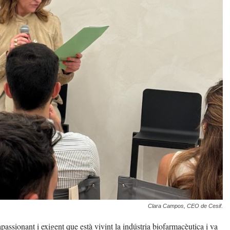
Clara Campos, CEO de Cesif.
ssionant i exigent que està vivint la indústria biofarmacèutica i va