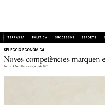
N
TERRASSA
POLÍTICA
SUCCESSOS
ESPORTS
o
t
í
SELECCIÓ ECONÒMICA
c
Noves competències marquen el 
i
e
Por
Jordi González
-
4 de juny de 2026
s
d
e
T
e
r
r
a