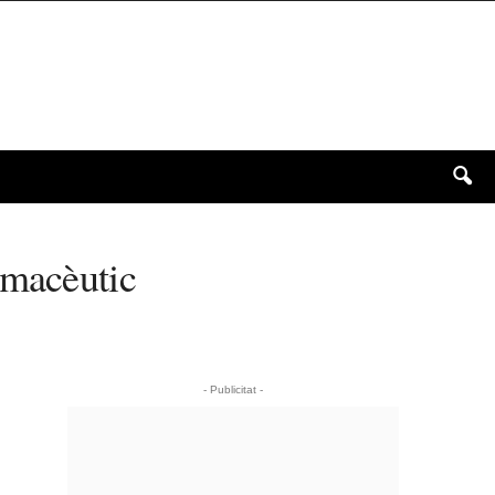
rmacèutic
- Publicitat -