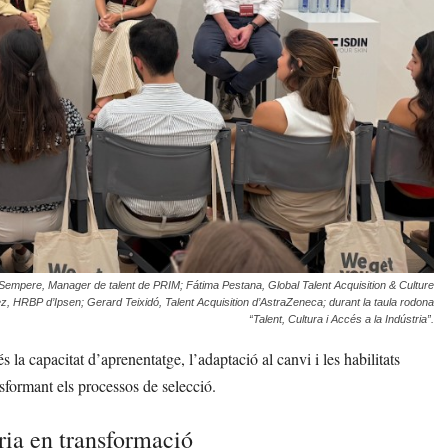
Sempere, Manager de talent de PRIM; Fátima Pestana, Global Talent Acquisition & Culture
ez, HRBP d’Ipsen; Gerard Teixidó, Talent Acquisition d’AstraZeneca; durant la taula rodona
“Talent, Cultura i Accés a la Indústria”.
a capacitat d’aprenentatge, l’adaptació al canvi i les habilitats
ansformant els processos de selecció.
tria en transformació