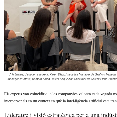
A la imatge, d’esquerra a dreta: Karen Díaz, Associate Manager de Grafton; Vanesa 
Manager d’Esteve; Kamelia Sinan, Talent Acquisition Specialist de Chiesi; Elena Jimén
Els experts van coincidir que les companyies valoren cada vegada més l
interpersonals en un context en què la intel·ligència artificial està tr
Lideratge i visió estratègica per a una indús