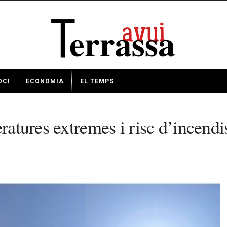
OCI
ECONOMIA
EL TEMPS
eratures extremes i risc d’incend