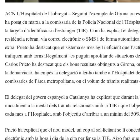
ACN L’Hospitalet de Llobregat – Seguint l’exemple de Girona on es v
ha posat en marxa a la comissaria de la Policia Nacional de l’Hospita
la targeta d’identificació d’estranger (TIE). Com ha explicat el delegat
residència rebran, via correu electrònic o SMS i de forma automàtica, 
extra. Prieto ha destacat que el sistema és més àgil i eficient que l’ac
trafiquen amb torns il·legalment “es puguin aprofitar de situacions de 
Carlos Prieto ha destacat que els bons resultats obtinguts a Girona, 
la demarcació, ha empès la delegació a fer-ho també a l’Hospitalet de
comissaries de l’àrea metropolitana, on el volum de tràmits realitzats é
El delegat del govern espanyol a Catalunya ha explicat que durant la 
inicialment a la meitat dels tràmits relacionats amb la TIE i que l’ob
cada mes a l’Hospitalet, amb l’objectiu d’arribar a un mínim del 50%
Prieto ha explicat que el nou model, un cop al sol·licitant se li conc
electrònic amb la hora i dia de la cita per fer-se la TIE. Això farà que