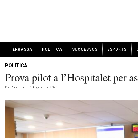
N
TERRASSA
POLÍTICA
SUCCESSOS
ESPORTS
o
t
í
POLÍTICA
c
Prova pilot a l’Hospitalet per a
i
e
Por
Redacció
-
30 de gener de 2026
s
d
e
T
e
r
r
a