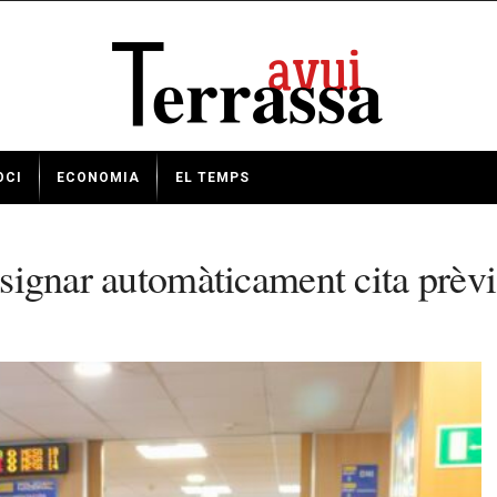
OCI
ECONOMIA
EL TEMPS
ssignar automàticament cita prèvi