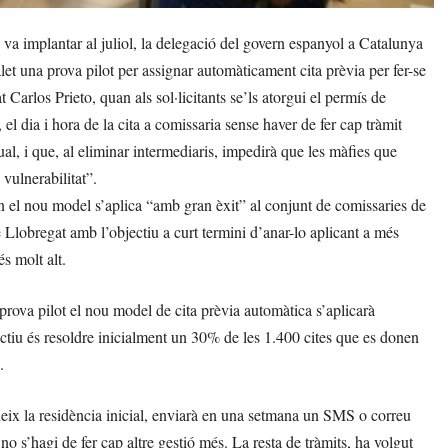
a implantar al juliol, la delegació del govern espanyol a Catalunya
let una prova pilot per assignar automàticament cita prèvia per fer-se
 Carlos Prieto, quan als sol·licitants se’ls atorgui el permís de
el dia i hora de la cita a comissaria sense haver de fer cap tràmit
tual, i que, al eliminar intermediaris, impedirà que les màfies que
vulnerabilitat”.
on el nou model s’aplica “amb gran èxit” al conjunt de comissaries de
 Llobregat amb l’objectiu a curt termini d’anar-lo aplicant a més
s molt alt.
prova pilot el nou model de cita prèvia automàtica s’aplicarà
jectiu és resoldre inicialment un 30% de les 1.400 cites que es donen
.
edeix la residència inicial, enviarà en una setmana un SMS o correu
 no s’hagi de fer cap altre gestió més. La resta de tràmits, ha volgut