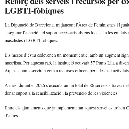
Reforç dels serveis i recursos per co
LGBTI-fòbiques
La Diputació de Barcelona, mitjançant l’Àrea de Feminismes i Igualtat,
assegurar l’atenció i el suport necessaris als ens locals i a les entitat
masclistes i LGBTI-fòbiques.
Els mesos d’estiu esdevenen un moment crític, amb un augment signif
masclista. Per aquesta raó, la institució activarà 57 Punts Lila a dive
Aquests punts serviran com a recursos efímers per a festes i activitat
A més, durant el 2026 s’executaran un total de 86 serveis a través de
donar suport a la sensibilització i la prevenció de les violències.
Entre els ajuntaments que ja implementaran aquest servei es troben 
d’altres.