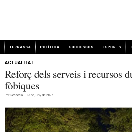
N
TERRASSA
POLÍTICA
SUCCESSOS
ESPORTS
o
t
í
ACTUALITAT
c
Reforç dels serveis i recursos 
i
e
fòbiques
s
d
Por
Redacció
-
19 de juny de 2026
e
T
e
r
r
a