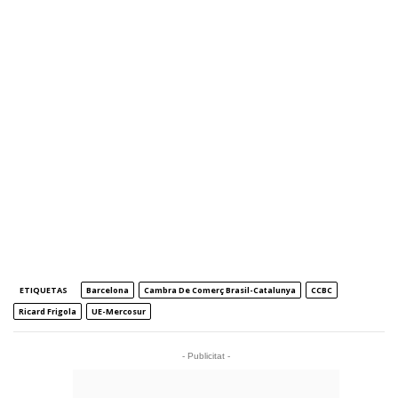
ETIQUETAS
Barcelona
Cambra De Comerç Brasil-Catalunya
CCBC
Ricard Frigola
UE-Mercosur
- Publicitat -