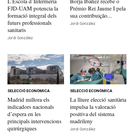
L’Escola d’Infermeria
Borja Ibáñez recebe o
FJD-UAM potencia la
Prémio Rei Jaume I pela
formació integral dels
sua contribuição...
futurs professionals
Jordi González
sanitaris
Jordi González
SELECCIÓ ECONÒMICA
SELECCIÓ ECONÒMICA
Madrid millora els
La lliure elecció sanitària
indicadors nacionals
impulsa la valoració
d’espera en les
positiva del sistema
principals intervencions
madrileny
quirúrgiques
Jordi González