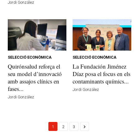
Jordi González
SELECCIÓ ECONÒMICA
SELECCIÓ ECONÒMICA
Quirónsalud reforça el
La Fundación Jiménez
seu model d’innovació
Díaz posa el focus en els
amb assajos clínics en
contaminants químics...
fases...
Jordi González
Jordi González
1
2
3