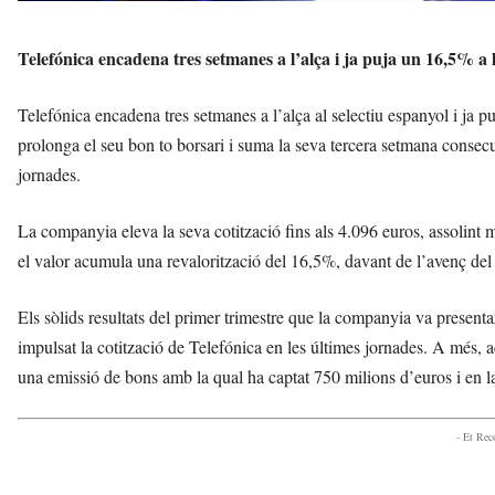
Telefónica encadena tres setmanes a l’alça i ja puja un 16,5% a 
Telefónica encadena tres setmanes a l’alça al selectiu espanyol i ja 
prolonga el seu bon to borsari i suma la seva tercera setmana consec
jornades.
La companyia eleva la seva cotització fins als 4.096 euros, assoli
el valor acumula una revalorització del 16,5%, davant de l’avenç de
Els sòlids resultats del primer trimestre que la companyia va presenta
impulsat la cotització de Telefónica en les últimes jornades. A més, 
una emissió de bons amb la qual ha captat 750 milions d’euros i en la 
- Et Re