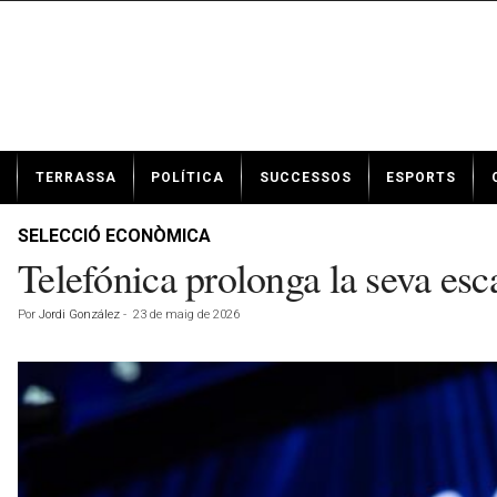
N
TERRASSA
POLÍTICA
SUCCESSOS
ESPORTS
o
t
í
SELECCIÓ ECONÒMICA
c
Telefónica prolonga la seva esc
i
e
Por
Jordi González
-
23 de maig de 2026
s
d
e
T
e
r
r
a