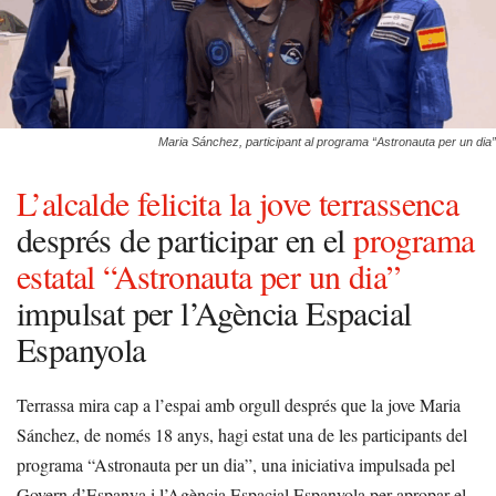
Maria Sánchez, participant al programa “Astronauta per un dia”
L’alcalde felicita la jove terrassenca
després de participar en el
programa
estatal “Astronauta per un dia”
impulsat per l’Agència Espacial
Espanyola
Terrassa mira cap a l’espai amb orgull després que la jove Maria
Sánchez, de només 18 anys, hagi estat una de les participants del
programa “Astronauta per un dia”, una iniciativa impulsada pel
Govern d’Espanya i l’Agència Espacial Espanyola per apropar el