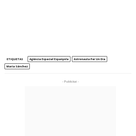
ETIQUETAS
Agència Espacial Espanyola
Astronauta Per Un Dia
Maria Sánchez
- Publicitat -