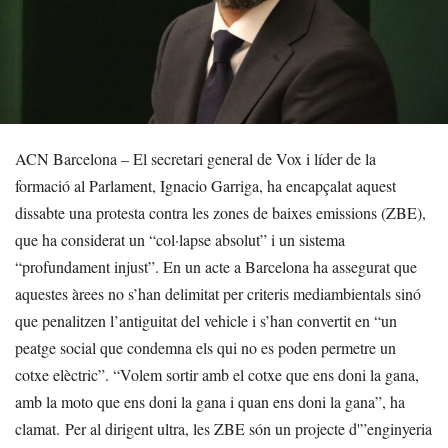
ACN Barcelona – El secretari general de Vox i líder de la
formació al Parlament, Ignacio Garriga, ha encapçalat aquest
dissabte una protesta contra les zones de baixes emissions (ZBE),
que ha considerat un “col·lapse absolut” i un sistema
“profundament injust”. En un acte a Barcelona ha assegurat que
aquestes àrees no s’han delimitat per criteris mediambientals sinó
que penalitzen l’antiguitat del vehicle i s’han convertit en “un
peatge social que condemna els qui no es poden permetre un
cotxe elèctric”. “Volem sortir amb el cotxe que ens doni la gana,
amb la moto que ens doni la gana i quan ens doni la gana”, ha
clamat. Per al dirigent ultra, les ZBE són un projecte d'”enginyeria