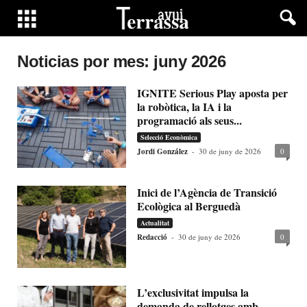
Noticias por mes: juny 2026
IGNITE Serious Play aposta per
la robòtica, la IA i la
programació als seus...
Selecció Econòmica
Jordi González
-
30 de juny de 2026
0
Inici de l’Agència de Transició
Ecològica al Berguedà
Actualitat
Redacció
-
30 de juny de 2026
0
L’exclusivitat impulsa la
demanda de rellotges amb