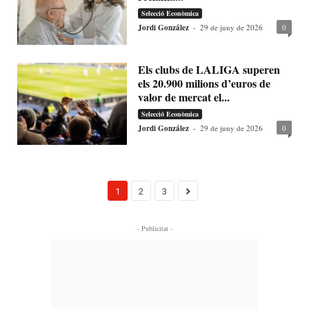
Selecció Econòmica
Jordi González
-
29 de juny de 2026
0
Els clubs de LALIGA superen
els 20.900 milions d’euros de
valor de mercat el...
Selecció Econòmica
Jordi González
-
29 de juny de 2026
0
1
2
3
- Publicitat -