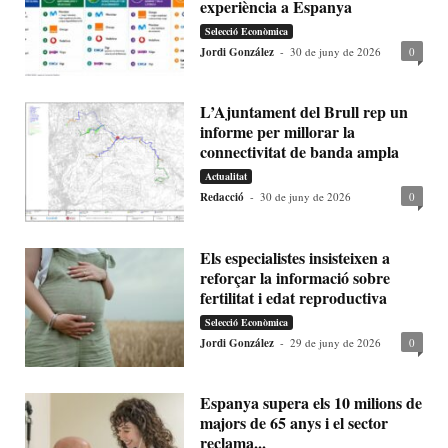
experiència a Espanya
Selecció Econòmica
Jordi González
-
30 de juny de 2026
0
L’Ajuntament del Brull rep un
informe per millorar la
connectivitat de banda ampla
Actualitat
Redacció
-
30 de juny de 2026
0
Els especialistes insisteixen a
reforçar la informació sobre
fertilitat i edat reproductiva
Selecció Econòmica
Jordi González
-
29 de juny de 2026
0
Espanya supera els 10 milions de
majors de 65 anys i el sector
reclama...