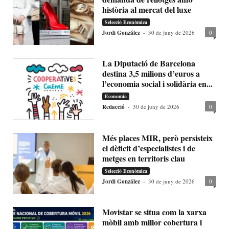
història al mercat del luxe
Selecció Econòmica
Jordi González
-
30 de juny de 2026
0
La Diputació de Barcelona
destina 3,5 milions d’euros a
l’economia social i solidària en...
Economia
Redacció
-
30 de juny de 2026
0
Més places MIR, però persisteix
el dèficit d’especialistes i de
metges en territoris clau
Selecció Econòmica
Jordi González
-
30 de juny de 2026
0
Movistar se situa com la xarxa
mòbil amb millor cobertura i