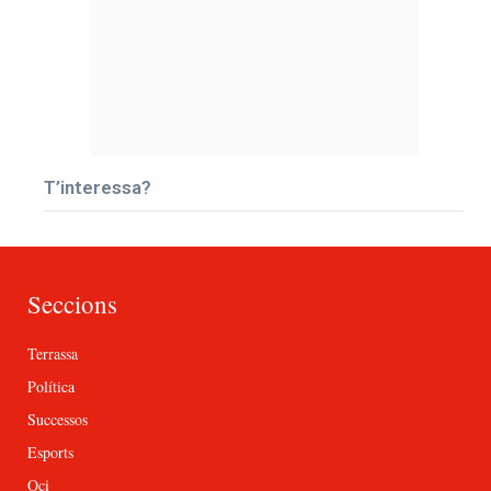
T’interessa?
Seccions
Terrassa
Política
Successos
Esports
Oci