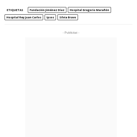
ETIQUETAS
Fundación Jiménez Díaz
Hospital Gregorio Marañón
Hospital Rey Juan Carlos
Ipsos
Silvia Bravo
- Publicitat -