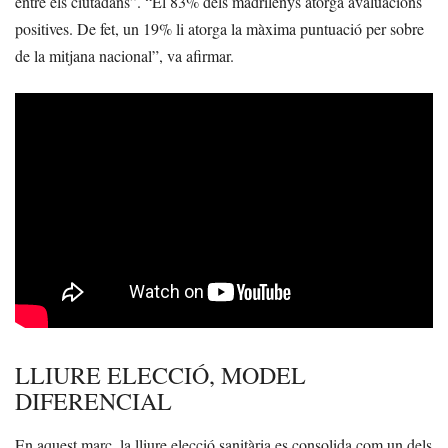
entre els ciutadans”. “El 83% dels madrilenys atorga avaluacions
positives. De fet, un 19% li atorga la màxima puntuació per sobre
de la mitjana nacional”, va afirmar.
LLIURE ELECCIÓ, MODEL
DIFERENCIAL
En aquest marc, la lliure elecció sanitària es consolida com un dels