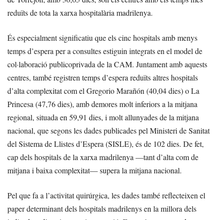
reduïts de tota la xarxa hospitalària madrilenya.
És especialment significatiu que els cinc hospitals amb menys
temps d’espera per a consultes estiguin integrats en el model de
col·laboració publicoprivada de la CAM. Juntament amb aquests
centres, també registren temps d’espera reduïts altres hospitals
d’alta complexitat com el Gregorio Marañón (40,04 dies) o La
Princesa (47,76 dies), amb demores molt inferiors a la mitjana
regional, situada en 59,91 dies, i molt allunyades de la mitjana
nacional, que segons les dades publicades pel Ministeri de Sanitat
del Sistema de Llistes d’Espera (SISLE), és de 102 dies. De fet,
cap dels hospitals de la xarxa madrilenya —tant d’alta com de
mitjana i baixa complexitat— supera la mitjana nacional.
Pel que fa a l’activitat quirúrgica, les dades també reflecteixen el
paper determinant dels hospitals madrilenys en la millora dels