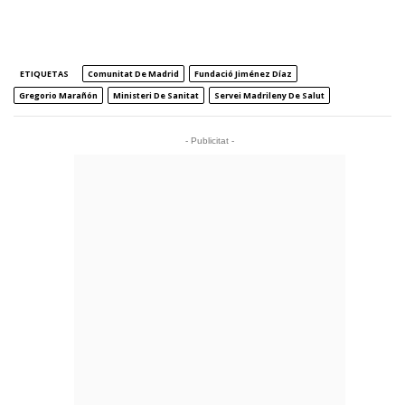
ETIQUETAS
Comunitat De Madrid
Fundació Jiménez Díaz
Gregorio Marañón
Ministeri De Sanitat
Servei Madrileny De Salut
- Publicitat -