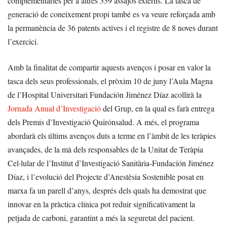
complementàries per a altres 339 assajos externs. La tasca de
generació de coneixement propi també es va veure reforçada amb
la permanència de 36 patents actives i el registre de 8 noves durant
l’exercici.
Amb la finalitat de compartir aquests avenços i posar en valor la
tasca dels seus professionals, el pròxim 10 de juny l’Aula Magna
de l’Hospital Universitari Fundación Jiménez Díaz acollirà la
Jornada Anual d’Investigació
del Grup, en la qual es farà entrega
dels Premis d’Investigació Quirónsalud. A més, el programa
abordarà els últims avenços duts a terme en l’àmbit de les teràpies
avançades, de la mà dels responsables de la Unitat de Teràpia
Cel·lular de l’Institut d’Investigació Sanitària-Fundación Jiménez
Díaz, i l’evolució del Projecte d’Anestèsia Sostenible posat en
marxa fa un parell d’anys, després dels quals ha demostrat que
innovar en la pràctica clínica pot reduir significativament la
petjada de carboni, garantint a més la seguretat del pacient.