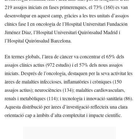
219 assajos iniciats en fases primerenques, el 73% (160) es van
desenvolupar en aquest camp, gràcies a les tres unitats d’assajos
clínics fase I en oncologia de l’Hospital Universitari Fundación
Jiménez Díaz, l’Hospital Universitari Quirónsalud Madrid i
l’Hospital Quirónsalud Barcelona.
En termes globals, l’àrea de càncer va concentrar el 65% dels
assajos clínics actius (972 estudis) i el 57% dels nous assajos
iniciats. Després de l’oncologia, destaquen per la seva activitat les
àrees de malalties infeccioses, inflamatòries i cròniques (150
assajos actius); neurociències (134); malalties cardiovasculars,
renals i metabòliques (114); i tecnologia i innovació sanitària (86).
Aquesta distribució per àrees d’investigació reflecteix una clara
orientació cap a àmbits d’alta complexitat i impacte científic.