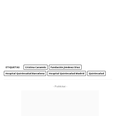
ETIQUETAS
Cristina Caramés
Fundación Jiménez Díaz
Hospital Quirónsalud Barcelona
Hospital Quirónsalud Madrid
Quirónsalud
- Publicitat -