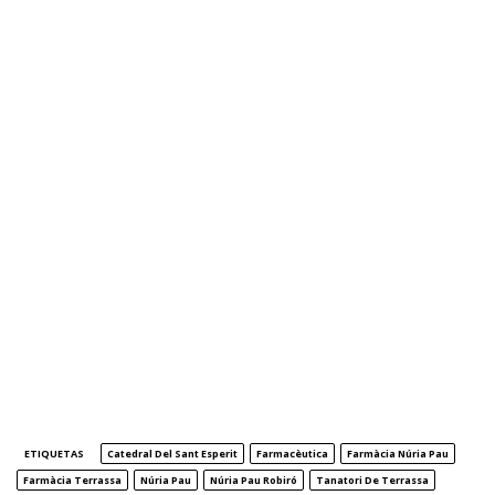
ETIQUETAS
Catedral Del Sant Esperit
Farmacèutica
Farmàcia Núria Pau
Farmàcia Terrassa
Núria Pau
Núria Pau Robiró
Tanatori De Terrassa