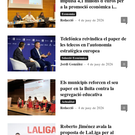
impulsa 4,1 milions d’euros per
a la promoció econòmica i...
Economia
Redacció
-
4 de juny de 2026
0
Telefónica reivindica el paper de
les telecos en l’autonomia
estratègica europea
Selecció Econòmica
Jordi González
-
4 de juny de 2026
0
Els municipis reforcen el seu
paper en la lluita contra la
segregació educativa
Actualitat
Redacció
-
4 de juny de 2026
0
Roberto Jiménez avala la
proposta de LaLiga per al