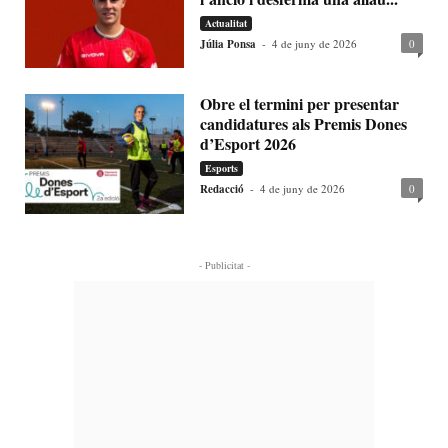
Actualitat
Júlia Ponsa
-
4 de juny de 2026
0
Obre el termini per presentar
candidatures als Premis Dones
d’Esport 2026
Esports
Redacció
-
4 de juny de 2026
0
- Publicitat -