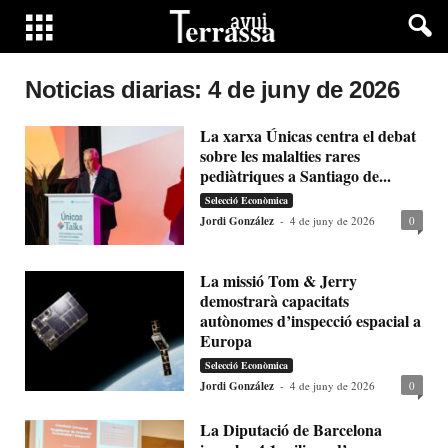
Noticias diarias: 4 de juny de 2026
La xarxa Únicas centra el debat
sobre les malalties rares
pediàtriques a Santiago de...
Selecció Econòmica
Jordi González
-
4 de juny de 2026
0
La missió Tom & Jerry
demostrarà capacitats
autònomes d’inspecció espacial a
Europa
Selecció Econòmica
Jordi González
-
4 de juny de 2026
0
La Diputació de Barcelona