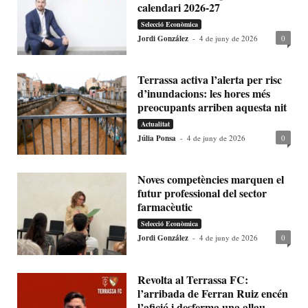
calendari 2026-27
Selecció Econòmica
Jordi González
-
4 de juny de 2026
0
Terrassa activa l’alerta per risc
d’inundacions: les hores més
preocupants arriben aquesta nit
Actualitat
Júlia Ponsa
-
4 de juny de 2026
0
Noves competències marquen el
futur professional del sector
farmacèutic
Selecció Econòmica
Jordi González
-
4 de juny de 2026
0
Revolta al Terrassa FC:
l’arribada de Ferran Ruiz encén
l’afició i desferma una allau...