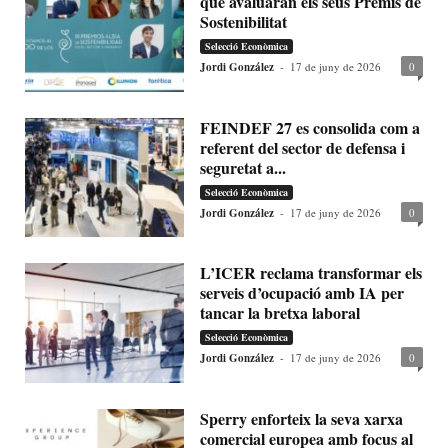
que avaluaran els seus Premis de
Sostenibilitat
Selecció Econòmica
Jordi González
-
17 de juny de 2026
0
FEINDEF 27 es consolida com a
referent del sector de defensa i
seguretat a...
Selecció Econòmica
Jordi González
-
17 de juny de 2026
0
L’ICER reclama transformar els
serveis d’ocupació amb IA per
tancar la bretxa laboral
Selecció Econòmica
Jordi González
-
17 de juny de 2026
0
Sperry enforteix la seva xarxa
comercial europea amb focus al