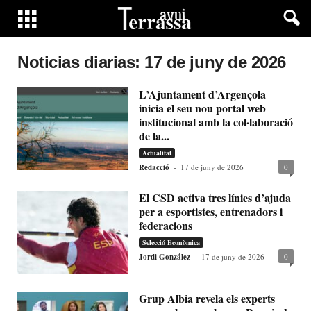
Noticias diarias: 17 de juny de 2026
L’Ajuntament d’Argençola
inicia el seu nou portal web
institucional amb la col·laboració
de la...
Actualitat
Redacció
-
17 de juny de 2026
0
El CSD activa tres línies d’ajuda
per a esportistes, entrenadors i
federacions
Selecció Econòmica
Jordi González
-
17 de juny de 2026
0
Grup Albia revela els experts