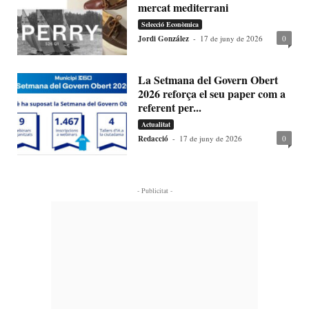
mercat mediterrani
Selecció Econòmica
Jordi González
-
17 de juny de 2026
0
La Setmana del Govern Obert
2026 reforça el seu paper com a
referent per...
Actualitat
Redacció
-
17 de juny de 2026
0
- Publicitat -